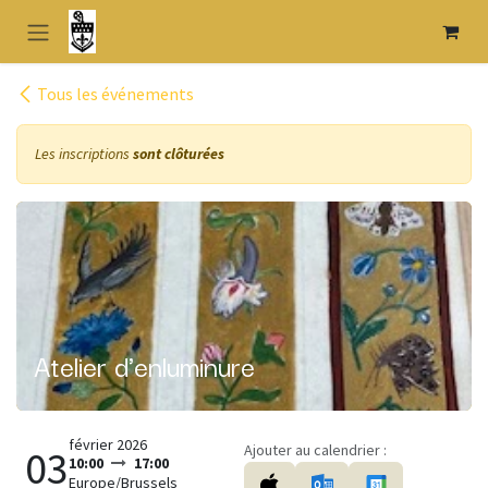
Se rendre au contenu
Tous les événements
Les inscriptions
sont clôturées
Atelier d'enluminure
février 2026
Ajouter au calendrier :
03
10:00
17:00
Europe/Brussels