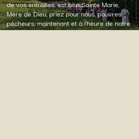
de vos entrailles, est béni.Sainte Marie,
Mère de Dieu, priez pour nous, pauvres
pécheurs, maintenant et à l'heure de notre
mort.Amen.C'est une prière catholique
fondamentale, l'
Ave Maria
, basée sur les
paroles de l'ange Gabriel (
Annonciation
) et
d'Élisabeth (
Visitation
) dans la Bible,
demandant l'intercession de la Vierge
Marie.
Plus de détails
l'Abbaye de Maredret (Anhée, Belgique)
est un haut lieu pour les stages de chant