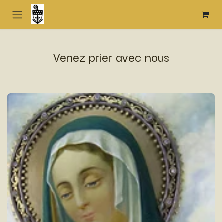
Se rendre au contenu
Venez prier avec nous