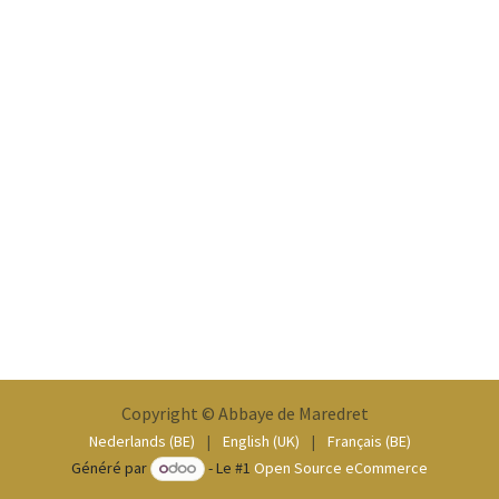
Copyright © Abbaye de Maredret
Nederlands (BE)
|
English (UK)
|
Français (BE)
Généré par
- Le #1
Open Source eCommerce