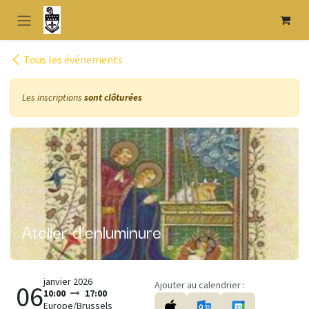
Se rendre au contenu
Tous les événements
Les inscriptions
sont clôturées
Atelier d'enluminure
janvier 2026
Ajouter au calendrier :
06
10:00
17:00
Europe/Brussels