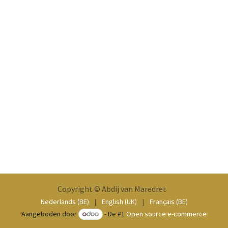
Copyright © Abdij van Maredret
Nederlands (BE)
|
English (UK)
|
Français (BE)
Aangeboden door
- De #1
Open source e-commerce